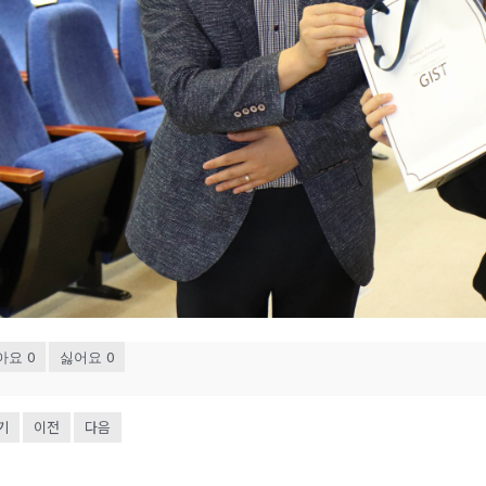
0
0
아요
싫어요
기
이전
다음