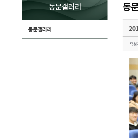
동
동문갤러리
20
동문갤러리
작성