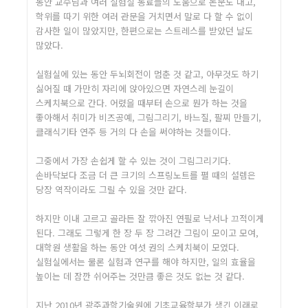
동안 교수님과 여러 실험실 동료들의 도움으로 논문도 내고,
학위를 따기 위한 여러 관문을 거치면서 말로 다 할 수 없이
감사한 일이 많았지만, 한편으로는 스트레스를 받았던 날도
많았다.
실험실에 있는 동안 두뇌회전이 멈춘 것 같고, 아무것도 하기
싫어질 때 가만히 자리에 앉아있으면 자연스레 눈길이
스케치북으로 간다. 어렸을 때부터 손으로 뭔가 하는 것을
좋아해서 취미가 비즈공예, 그림그리기, 바느질, 팔찌 만들기,
클래식기타 연주 등 거의 다 손을 써야하는 것들이다.
그중에서 가장 손쉽게 할 수 있는 것이 그림그리기다.
손바닥보다 조금 더 큰 크기의 스프링노트를 펼 때의 설렘은
당장 역작이라도 그릴 수 있을 것만 같다.
하지만 이내 고르고 골라든 잘 깎아진 연필로 낙서나 끄적이게
된다. 그래도 그렇게 한 장 두 장 그려간 그림이 모이고 모여,
대학원 생활을 하는 동안 여섯 권의 스케치북이 모였다.
실험실에서는 물론 실험과 연구를 해야 하지만, 일의 효율을
높이는 데 잠깐 쉬어주는 것만큼 좋은 것도 없는 것 같다.
지난 2010년 광주과학기술원에 기초교육학부가 생긴 이래로