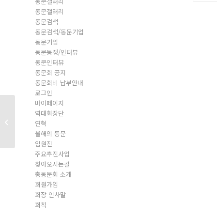
동문갤러리
동문갤러리
동문검색
동문검색/동문기업
동문기업
동문동정/인터뷰
동문인터뷰
동문회 공지
동문회비 납부안내
로그인
마이페이지
역대회장단
동문회원
연혁
올해의 동문
임원진
주요추진사업
찾아오시는길
총동문회 소개
회원가입
회장 인사말
회칙