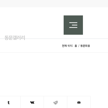
동문갤러리
현재 위치:
홈
/
동문회원