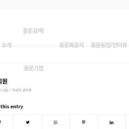
동문검색/
 소개
동문회공지
동문동정/인터뷰
동문기업
회원
/
월 10일
작성자:
관리자
this entry