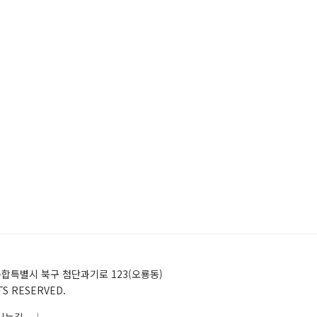
)전남광주통합특별시 북구 첨단과기로 123(오룡동)
HTS RESERVED.