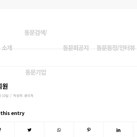
동문검색/
 소개
동문회공지
동문동정/인터뷰
동문기업
회원
/
월 10일
작성자:
관리자
this entry