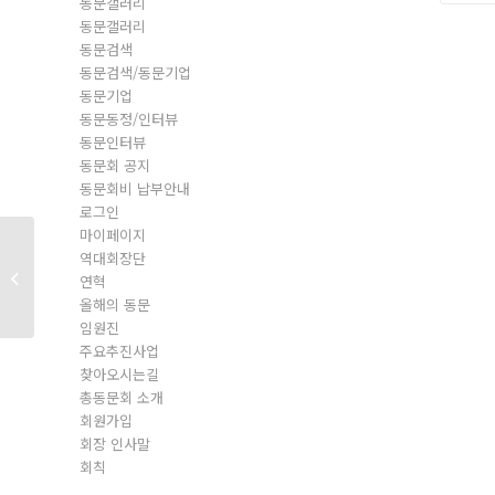
동문갤러리
동문갤러리
동문검색
동문검색/동문기업
동문기업
동문동정/인터뷰
동문인터뷰
동문회 공지
동문회비 납부안내
로그인
마이페이지
역대회장단
동문회원
연혁
올해의 동문
임원진
주요추진사업
찾아오시는길
총동문회 소개
회원가입
회장 인사말
회칙