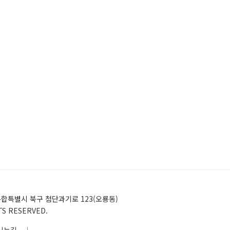
)전남광주통합특별시 북구 첨단과기로 123(오룡동)
HTS RESERVED.