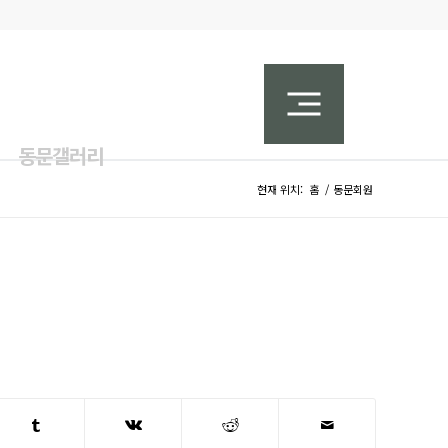
동문갤러리
현재 위치:
홈
/
동문회원