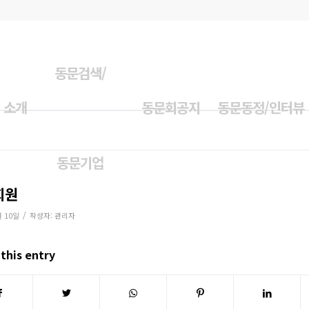
동문검색/
 소개
동문회공지
동문동정/인터뷰
동문기업
회원
/
월 10일
작성자:
관리자
this entry