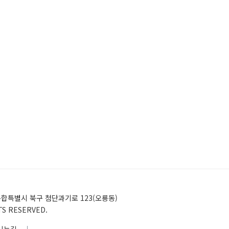
)전남광주통합특별시 북구 첨단과기로 123(오룡동)
HTS RESERVED.