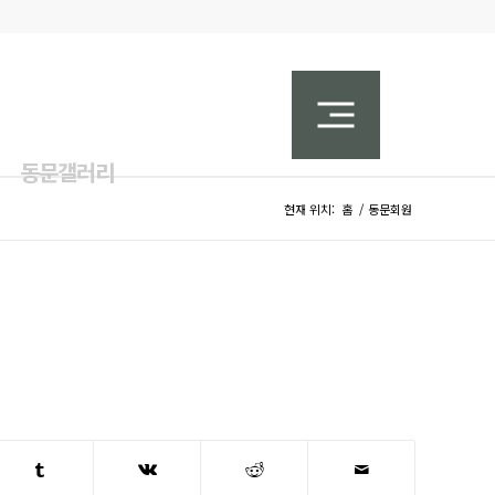
동문갤러리
현재 위치:
홈
/
동문회원