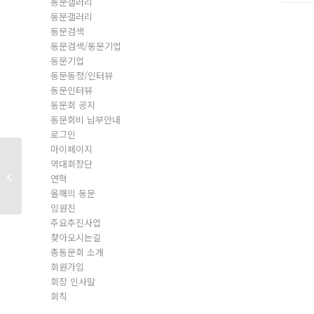
동문갤러리
동문갤러리
동문검색
동문검색/동문기업
동문기업
동문동정/인터뷰
동문인터뷰
동문회 공지
동문회비 납부안내
로그인
마이페이지
역대회장단
동문회원
연혁
올해의 동문
임원진
주요추진사업
찾아오시는길
총동문회 소개
회원가입
회장 인사말
회칙