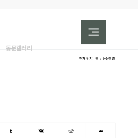
동문갤러리
현재 위치:
홈
/
동문회원