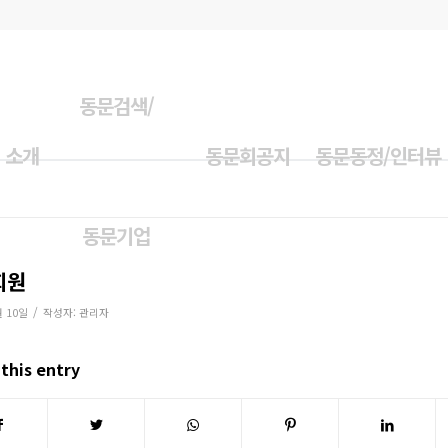
동문검색/
 소개
동문회공지
동문동정/인터뷰
동문기업
회원
/
월 10일
작성자:
관리자
this entry