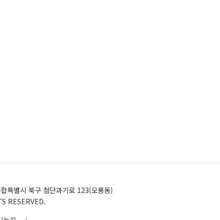
)전남광주통합특별시 북구 첨단과기로 123(오룡동)
HTS RESERVED.