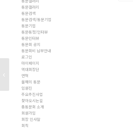
동문갤러리
동문갤러리
동문검색
동문검색/동문기업
동문기업
동문동정/인터뷰
동문인터뷰
동문회 공지
동문회비 납부안내
로그인
마이페이지
역대회장단
동문회원
연혁
올해의 동문
임원진
주요추진사업
찾아오시는길
총동문회 소개
회원가입
회장 인사말
회칙