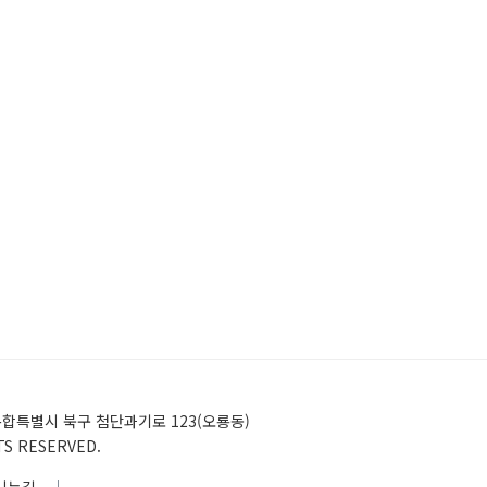
)전남광주통합특별시 북구 첨단과기로 123(오룡동)
HTS RESERVED.