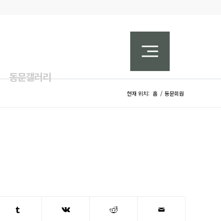
동문갤러리
현재 위치:
홈
/
동문회원