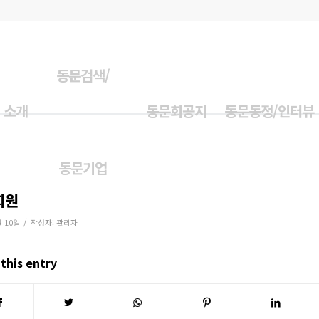
동문검색/
 소개
동문회공지
동문동정/인터뷰
동문기업
회원
/
월 10일
작성자:
관리자
this entry