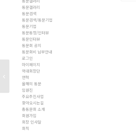
동문갤러리
동문갤러리
동문검색
동문검색/동문기업
동문기업
동문동정/인터뷰
동문인터뷰
동문회 공지
동문회비 납부안내
로그인
마이페이지
역대회장단
동문회원
연혁
올해의 동문
임원진
주요추진사업
찾아오시는길
총동문회 소개
회원가입
회장 인사말
회칙