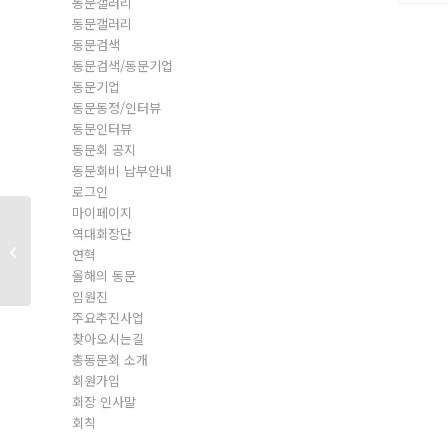
동문갤러리
동문갤러리
동문검색
동문검색/동문기업
동문기업
동문동정/인터뷰
동문인터뷰
동문회 공지
동문회비 납부안내
로그인
마이페이지
역대회장단
동문회원
연혁
올해의 동문
임원진
주요추진사업
찾아오시는길
총동문회 소개
회원가입
회장 인사말
회칙