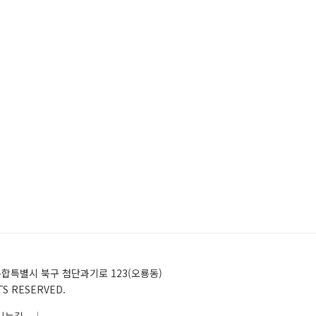
)전남광주통합특별시 북구 첨단과기로 123(오룡동)
HTS RESERVED.