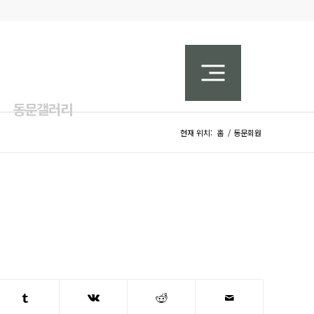
동문갤러리
현재 위치:
홈
/
동문회원