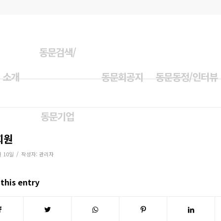
동문검색/
 소개
동문회공지
동문동정/인터뷰
동문기업
회원
/
월 10일
작성자:
관리자
this entry