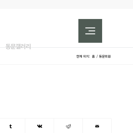
동문갤러리
현재 위치:
홈
/
동문회원