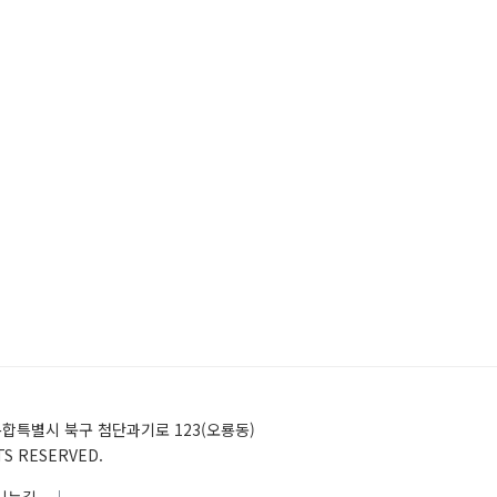
)전남광주통합특별시 북구 첨단과기로 123(오룡동)
HTS RESERVED.