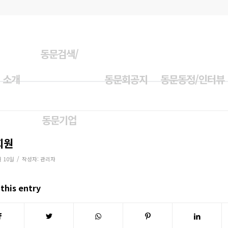
동문검색/
 소개
동문회공지
동문동정/인터뷰
동문기업
회원
/
월 10일
작성자:
관리자
this entry