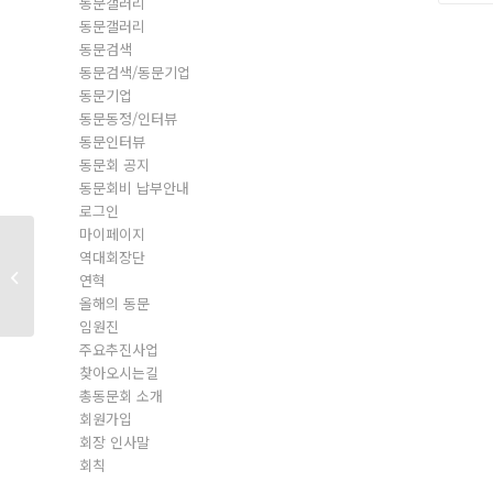
동문갤러리
동문갤러리
동문검색
동문검색/동문기업
동문기업
동문동정/인터뷰
동문인터뷰
동문회 공지
동문회비 납부안내
로그인
마이페이지
역대회장단
동문회원
연혁
올해의 동문
임원진
주요추진사업
찾아오시는길
총동문회 소개
회원가입
회장 인사말
회칙