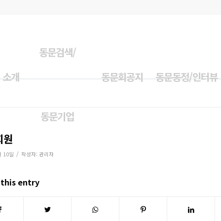
동문검색/
 소개
동문회공지
동문동정/인터뷰
동문기업
회원
/
월 10일
작성자:
관리자
this entry