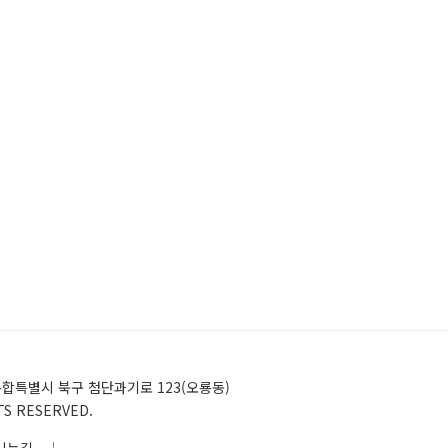
)전남광주통합특별시 북구 첨단과기로 123(오룡동)
HTS RESERVED.