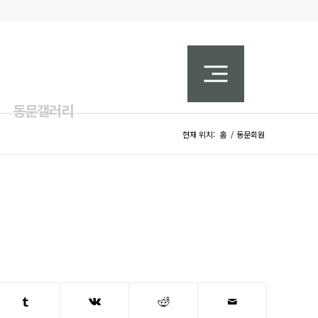
동문갤러리
현재 위치:
홈
/
동문회원