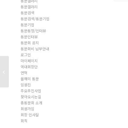
동문갤러리
동문갤러리
동문검색
동문검색/동문기업
동문기업
동문동정/인터뷰
동문인터뷰
동문회 공지
동문회비 납부안내
로그인
마이페이지
역대회장단
동문회원
연혁
올해의 동문
임원진
주요추진사업
찾아오시는길
총동문회 소개
회원가입
회장 인사말
회칙