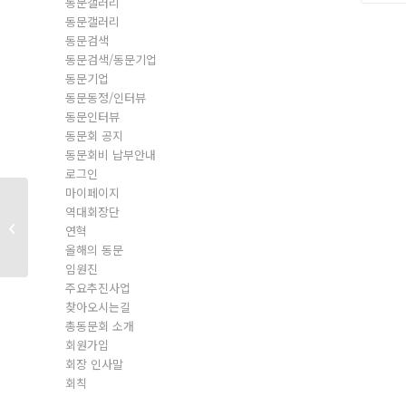
동문갤러리
동문갤러리
동문검색
동문검색/동문기업
동문기업
동문동정/인터뷰
동문인터뷰
동문회 공지
동문회비 납부안내
로그인
마이페이지
역대회장단
동문회원
연혁
올해의 동문
임원진
주요추진사업
찾아오시는길
총동문회 소개
회원가입
회장 인사말
회칙