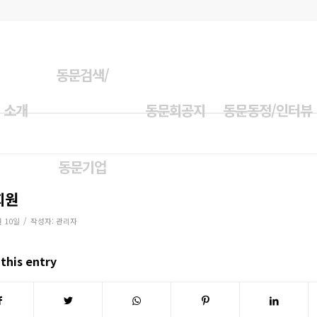
동문검색/
 소개
동문회공지
동문동정/인터뷰
동문기업
회원
/
월 10일
작성자:
관리자
this entry