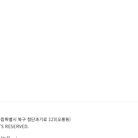
)전남광주통합특별시 북구 첨단과기로 123(오룡동)
HTS RESERVED.