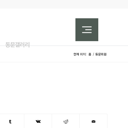
동문갤러리
현재 위치:
홈
/
동문회원