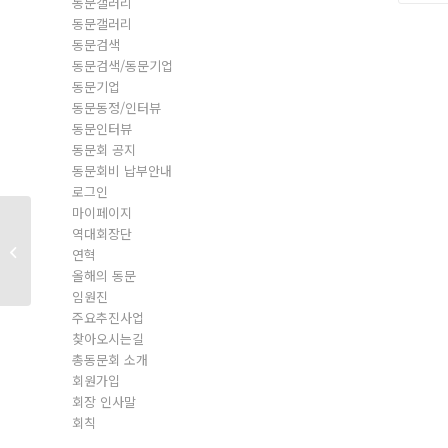
동문갤러리
동문갤러리
동문검색
동문검색/동문기업
동문기업
동문동정/인터뷰
동문인터뷰
동문회 공지
동문회비 납부안내
로그인
마이페이지
역대회장단
동문회원
연혁
올해의 동문
임원진
주요추진사업
찾아오시는길
총동문회 소개
회원가입
회장 인사말
회칙