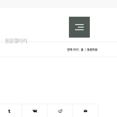
동문갤러리
현재 위치:
홈
/
동문회원