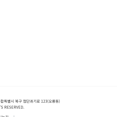
)전남광주통합특별시 북구 첨단과기로 123(오룡동)
HTS RESERVED.