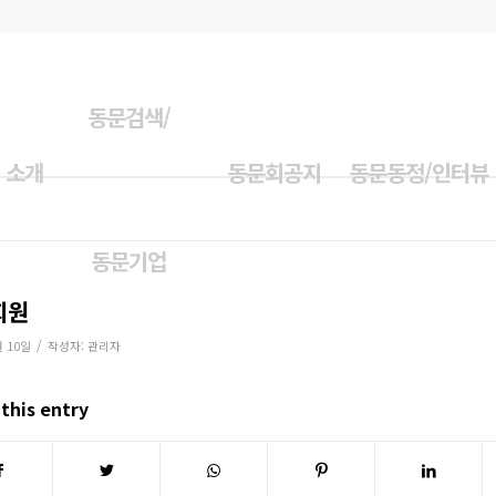
동문검색/
 소개
동문회공지
동문동정/인터뷰
동문기업
회원
/
월 10일
작성자:
관리자
this entry