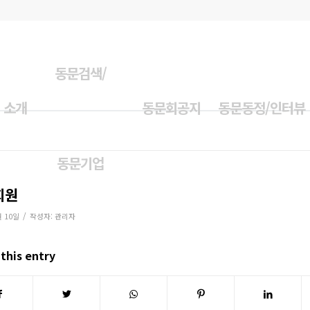
동문검색/
 소개
동문회공지
동문동정/인터뷰
동문기업
회원
/
월 10일
작성자:
관리자
this entry