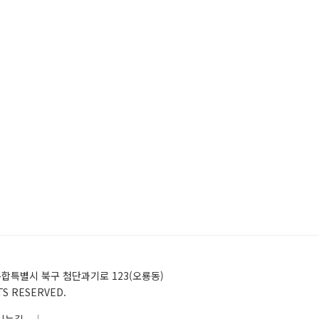
)전남광주통합특별시 북구 첨단과기로 123(오룡동)
HTS RESERVED.