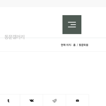
동문갤러리
현재 위치:
홈
/
동문회원