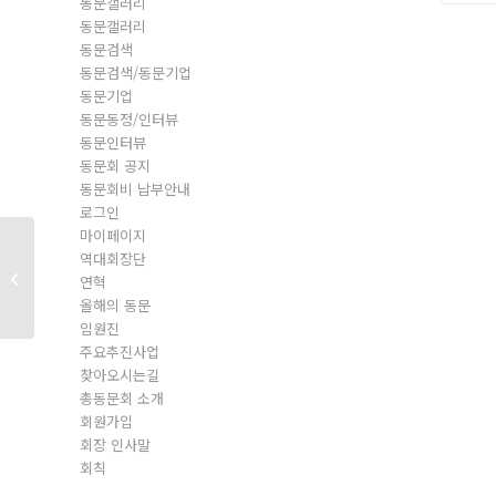
동문갤러리
동문갤러리
동문검색
동문검색/동문기업
동문기업
동문동정/인터뷰
동문인터뷰
동문회 공지
동문회비 납부안내
로그인
마이페이지
역대회장단
동문회원
연혁
올해의 동문
임원진
주요추진사업
찾아오시는길
총동문회 소개
회원가입
회장 인사말
회칙