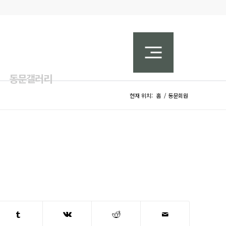
동문갤러리
현재 위치:
홈
/
동문회원