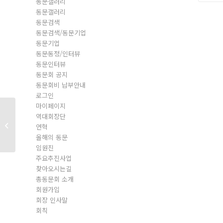
동문갤러리
동문갤러리
동문검색
동문검색/동문기업
동문기업
동문동정/인터뷰
동문인터뷰
동문회 공지
동문회비 납부안내
로그인
마이페이지
역대회장단
동문회원
연혁
올해의 동문
임원진
주요추진사업
찾아오시는길
총동문회 소개
회원가입
회장 인사말
회칙