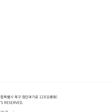
)전남광주통합특별시 북구 첨단과기로 123(오룡동)
HTS RESERVED.