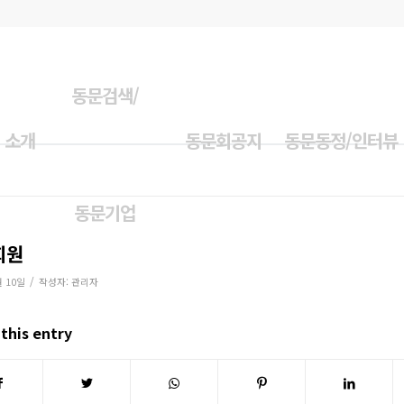
동문검색/
 소개
동문회공지
동문동정/인터뷰
동문기업
회원
/
월 10일
작성자:
관리자
this entry