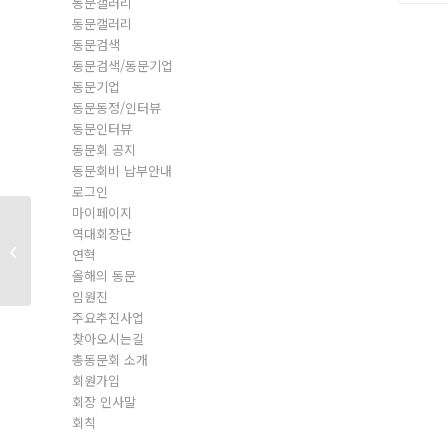
동문갤러리
동문갤러리
동문검색
동문검색/동문기업
동문기업
동문동정/인터뷰
동문인터뷰
동문회 공지
동문회비 납부안내
로그인
마이페이지
역대회장단
동문회원
연혁
올해의 동문
임원진
주요추진사업
찾아오시는길
총동문회 소개
회원가입
회장 인사말
회칙