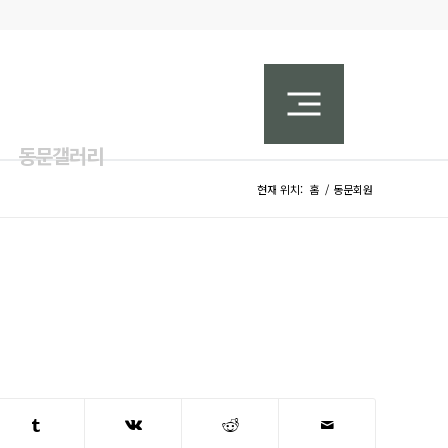
동문갤러리
현재 위치:
홈
/
동문회원