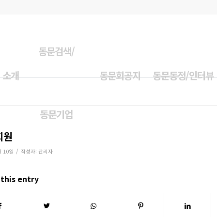
동문검색/
 소개
동문회공지
동문동정/인터뷰
동문기업
회원
/
월 10일
작성자:
관리자
this entry