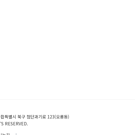
)전남광주통합특별시 북구 첨단과기로 123(오룡동)
HTS RESERVED.