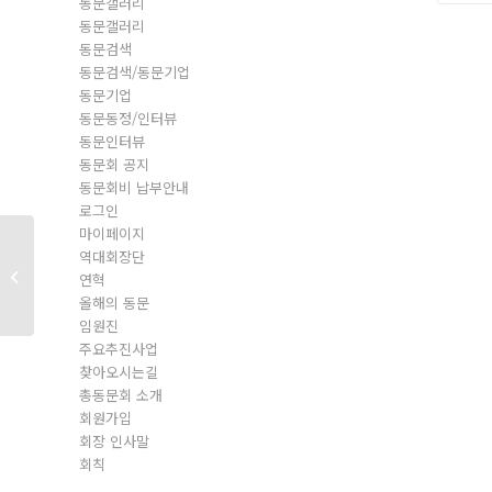
동문갤러리
동문갤러리
동문검색
동문검색/동문기업
동문기업
동문동정/인터뷰
동문인터뷰
동문회 공지
동문회비 납부안내
로그인
마이페이지
역대회장단
동문회원
연혁
올해의 동문
임원진
주요추진사업
찾아오시는길
총동문회 소개
회원가입
회장 인사말
회칙