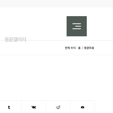
동문갤러리
현재 위치:
홈
/
동문회원