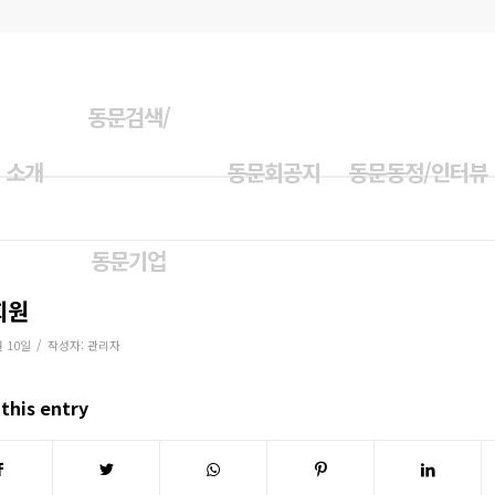
동문검색/
 소개
동문회공지
동문동정/인터뷰
동문기업
회원
/
월 10일
작성자:
관리자
this entry