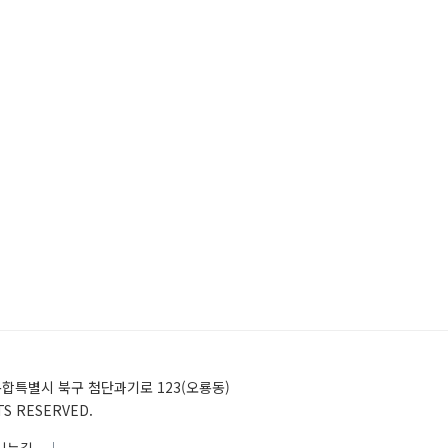
)전남광주통합특별시 북구 첨단과기로 123(오룡동)
HTS RESERVED.