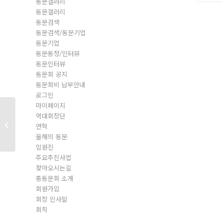
동문갤러리
동문갤러리
동문검색
동문검색/동문기업
동문기업
동문동정/인터뷰
동문인터뷰
동문회 공지
동문회비 납부안내
로그인
마이페이지
역대회장단
동문회원
연혁
올해의 동문
임원진
주요추진사업
찾아오시는길
총동문회 소개
회원가입
회장 인사말
회칙