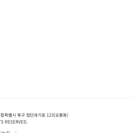
)전남광주통합특별시 북구 첨단과기로 123(오룡동)
HTS RESERVED.