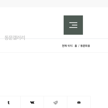
동문갤러리
현재 위치:
홈
/
동문회원