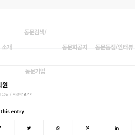
동문검색/
 소개
동문회공지
동문동정/인터뷰
동문기업
회원
/
월 10일
작성자:
관리자
this entry