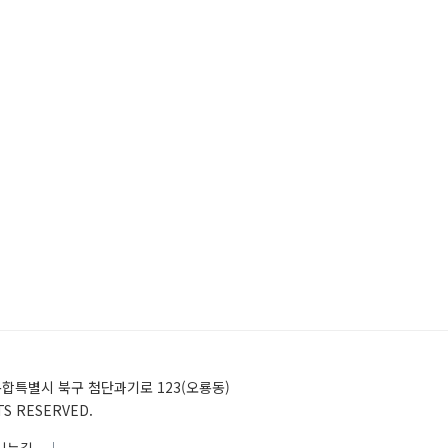
)전남광주통합특별시 북구 첨단과기로 123(오룡동)
HTS RESERVED.