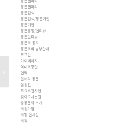
동문갤러리
동문갤러리
동문검색
동문검색/동문기업
동문기업
동문동정/인터뷰
동문인터뷰
동문회 공지
동문회비 납부안내
로그인
마이페이지
역대회장단
동문회원
연혁
올해의 동문
임원진
주요추진사업
찾아오시는길
총동문회 소개
회원가입
회장 인사말
회칙