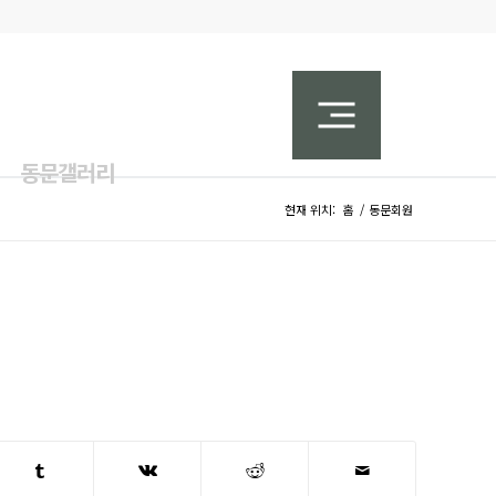
동문갤러리
현재 위치:
홈
/
동문회원