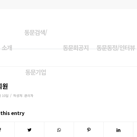
동문검색/
 소개
동문회공지
동문동정/인터뷰
동문기업
회원
/
월 10일
작성자:
관리자
this entry