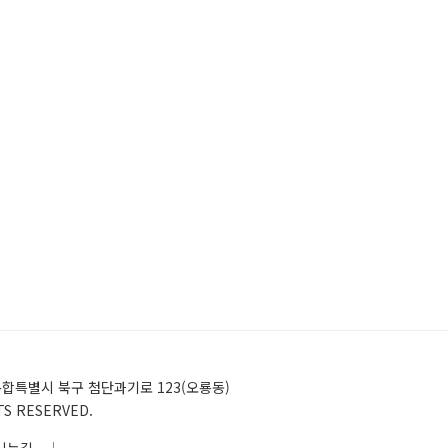
)전남광주통합특별시 북구 첨단과기로 123(오룡동)
HTS RESERVED.