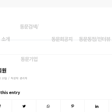
동문검색/
 소개
동문회공지
동문동정/인터뷰
동문기업
회원
/
월 10일
작성자:
관리자
this entry