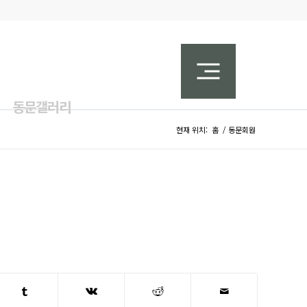
동문갤러리
현재 위치:
홈
/
동문회원