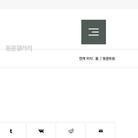
동문갤러리
현재 위치:
홈
/
동문회원