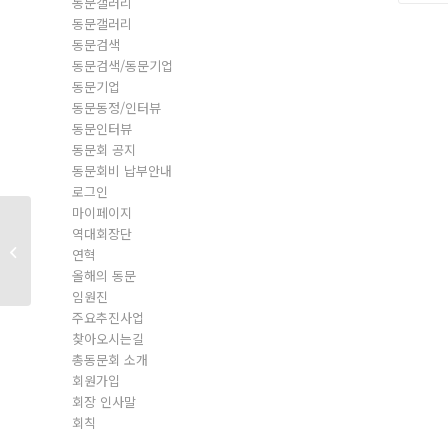
동문갤러리
동문갤러리
동문검색
동문검색/동문기업
동문기업
동문동정/인터뷰
동문인터뷰
동문회 공지
동문회비 납부안내
로그인
마이페이지
역대회장단
일반회원
연혁
올해의 동문
임원진
주요추진사업
찾아오시는길
총동문회 소개
회원가입
회장 인사말
회칙