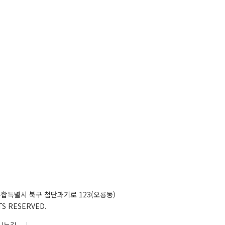
)전남광주통합특별시 북구 첨단과기로 123(오룡동)
HTS RESERVED.