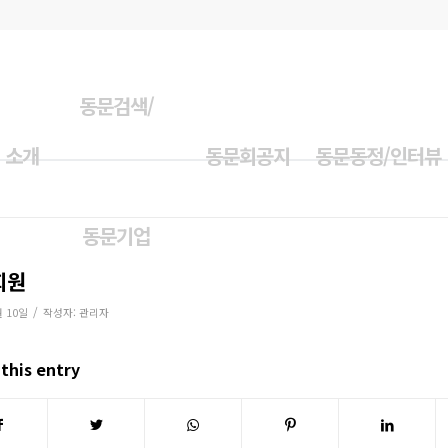
동문검색/
 소개
동문회공지
동문동정/인터뷰
동문기업
회원
/
월 10일
작성자:
관리자
this entry