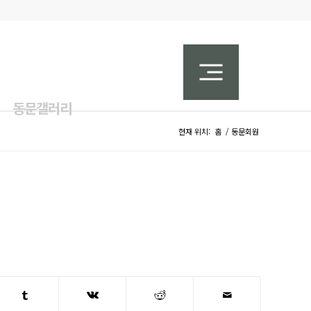
동문갤러리
현재 위치:
홈
/
동문회원