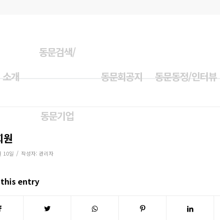
동문검색/
 소개
동문회공지
동문동정/인터뷰
동문기업
회원
/
월 10일
작성자:
관리자
this entry