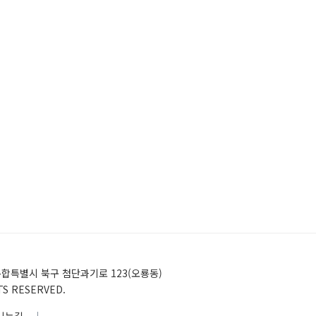
)전남광주통합특별시 북구 첨단과기로 123(오룡동)
HTS RESERVED.