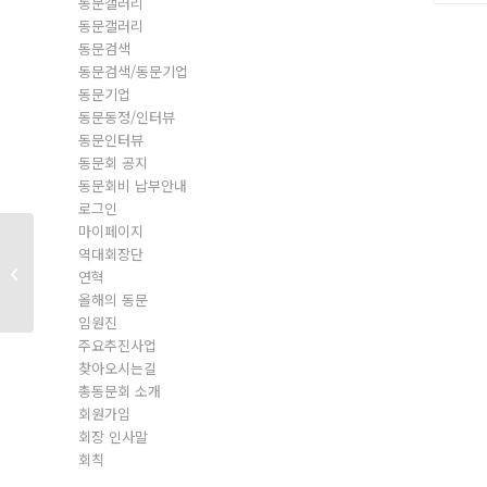
동문갤러리
동문갤러리
동문검색
동문검색/동문기업
동문기업
동문동정/인터뷰
동문인터뷰
동문회 공지
동문회비 납부안내
로그인
마이페이지
역대회장단
일반회원
연혁
올해의 동문
임원진
주요추진사업
찾아오시는길
총동문회 소개
회원가입
회장 인사말
회칙