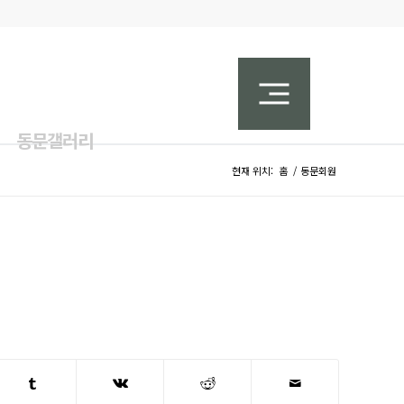
동문갤러리
현재 위치:
홈
/
동문회원