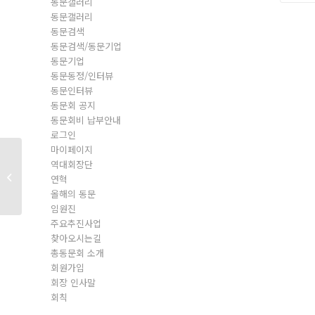
동문갤러리
동문갤러리
동문검색
동문검색/동문기업
동문기업
동문동정/인터뷰
동문인터뷰
동문회 공지
동문회비 납부안내
로그인
마이페이지
역대회장단
동문회원
연혁
올해의 동문
임원진
주요추진사업
찾아오시는길
총동문회 소개
회원가입
회장 인사말
회칙