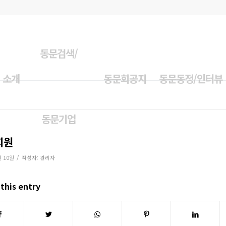
동문검색/
 소개
동문회공지
동문동정/인터뷰
동문기업
회원
/
월 10일
작성자:
관리자
this entry