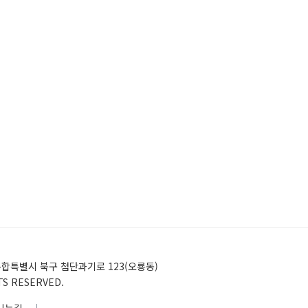
)전남광주통합특별시 북구 첨단과기로 123(오룡동)
HTS RESERVED.