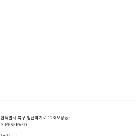
)전남광주통합특별시 북구 첨단과기로 123(오룡동)
HTS RESERVED.