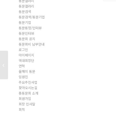
동문갤러리
동문갤러리
동문검색
동문검색/동문기업
동문기업
동문동정/인터뷰
동문인터뷰
동문회 공지
동문회비 납부안내
로그인
마이페이지
역대회장단
동문회원
연혁
올해의 동문
임원진
주요추진사업
찾아오시는길
총동문회 소개
회원가입
회장 인사말
회칙