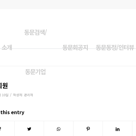
동문검색/
 소개
동문회공지
동문동정/인터뷰
동문기업
회원
/
월 10일
작성자:
관리자
this entry