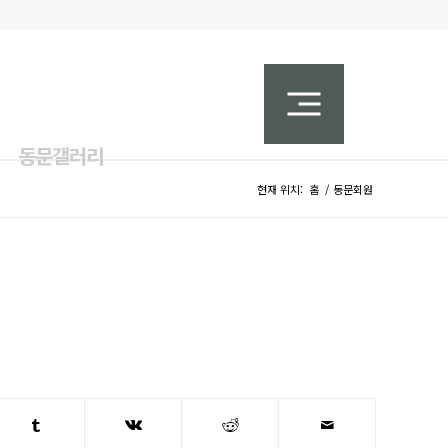
동문갤러리
현재 위치:
홈
/
동문회원