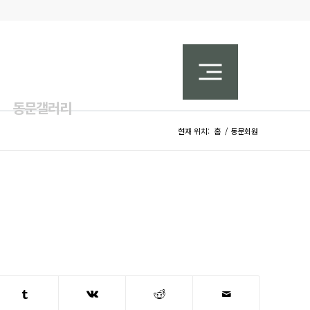
동문갤러리
현재 위치:
홈
/
동문회원