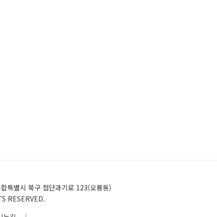
)전남광주통합특별시 북구 첨단과기로 123(오룡동)
HTS RESERVED.