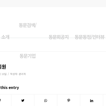
동문검색/
 소개
동문회공지
동문동정/인터뷰
동문기업
회원
/
월 10일
작성자:
관리자
this entry