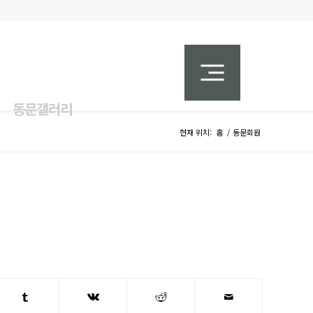
동문갤러리
현재 위치:
홈
/
동문회원