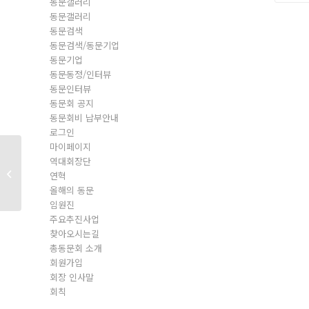
동문갤러리
동문갤러리
동문검색
동문검색/동문기업
동문기업
동문동정/인터뷰
동문인터뷰
동문회 공지
동문회비 납부안내
로그인
마이페이지
역대회장단
동문회원
연혁
올해의 동문
임원진
주요추진사업
찾아오시는길
총동문회 소개
회원가입
회장 인사말
회칙