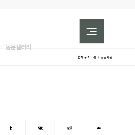
동문갤러리
현재 위치:
홈
/
동문회원