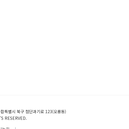
)전남광주통합특별시 북구 첨단과기로 123(오룡동)
HTS RESERVED.