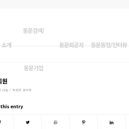
동문검색/
 소개
동문회공지
동문동정/인터뷰
동문기업
회원
/
월 10일
작성자:
관리자
this entry