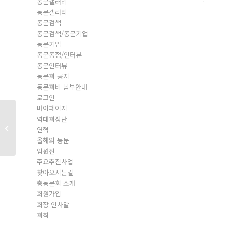
동문갤러리
동문갤러리
동문검색
동문검색/동문기업
동문기업
동문동정/인터뷰
동문인터뷰
동문회 공지
동문회비 납부안내
로그인
마이페이지
역대회장단
동문회원
연혁
올해의 동문
임원진
주요추진사업
찾아오시는길
총동문회 소개
회원가입
회장 인사말
회칙