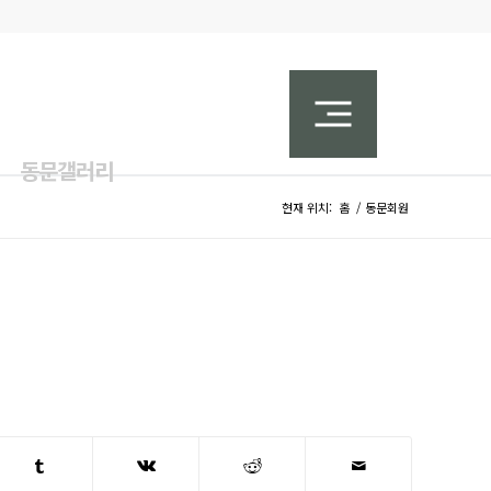
동문갤러리
현재 위치:
홈
/
동문회원