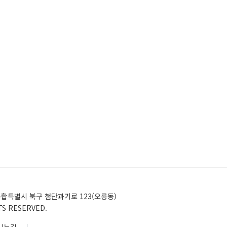
)전남광주통합특별시 북구 첨단과기로 123(오룡동)
HTS RESERVED.