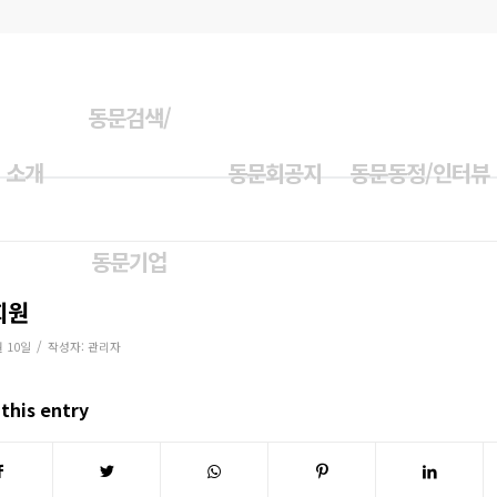
동문검색/
 소개
동문회공지
동문동정/인터뷰
동문기업
회원
/
월 10일
작성자:
관리자
this entry