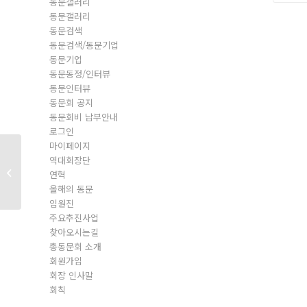
동문갤러리
동문갤러리
동문검색
동문검색/동문기업
동문기업
동문동정/인터뷰
동문인터뷰
동문회 공지
동문회비 납부안내
로그인
마이페이지
역대회장단
동문회원
연혁
올해의 동문
임원진
주요추진사업
찾아오시는길
총동문회 소개
회원가입
회장 인사말
회칙