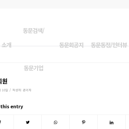
동문검색/
 소개
동문회공지
동문동정/인터뷰
동문기업
회원
/
월 10일
작성자:
관리자
this entry