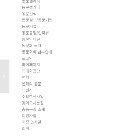
동문갤러리
동문갤러리
동문검색
동문검색/동문기업
동문기업
동문동정/인터뷰
동문인터뷰
동문회 공지
동문회비 납부안내
로그인
마이페이지
역대회장단
동문회원
연혁
올해의 동문
임원진
주요추진사업
찾아오시는길
총동문회 소개
회원가입
회장 인사말
회칙