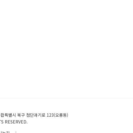
)전남광주통합특별시 북구 첨단과기로 123(오룡동)
HTS RESERVED.