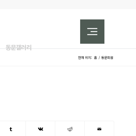
동문갤러리
현재 위치:
홈
/
동문회원