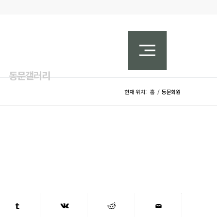
동문갤러리
현재 위치:
홈
/
동문회원