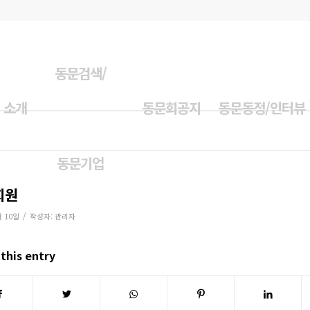
동문검색/
 소개
동문회공지
동문동정/인터뷰
동문기업
회원
/
월 10일
작성자:
관리자
this entry