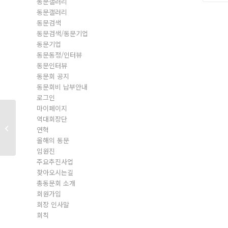
동문갤러리
동문갤러리
동문검색
동문검색/동문기업
동문기업
동문동정/인터뷰
동문인터뷰
동문회 공지
동문회비 납부안내
로그인
마이페이지
역대회장단
동문회원
연혁
올해의 동문
임원진
주요추진사업
찾아오시는길
총동문회 소개
회원가입
회장 인사말
회칙