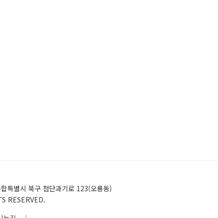
)전남광주통합특별시 북구 첨단과기로 123(오룡동)
HTS RESERVED.