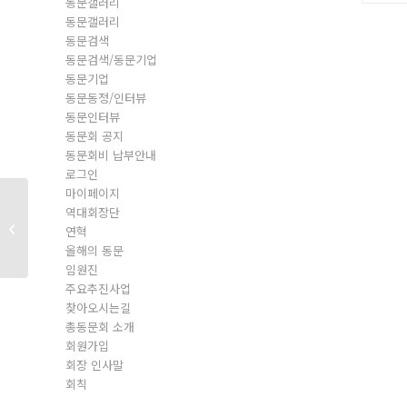
동문갤러리
동문갤러리
동문검색
동문검색/동문기업
동문기업
동문동정/인터뷰
동문인터뷰
동문회 공지
동문회비 납부안내
로그인
마이페이지
역대회장단
일반회원
연혁
올해의 동문
임원진
주요추진사업
찾아오시는길
총동문회 소개
회원가입
회장 인사말
회칙