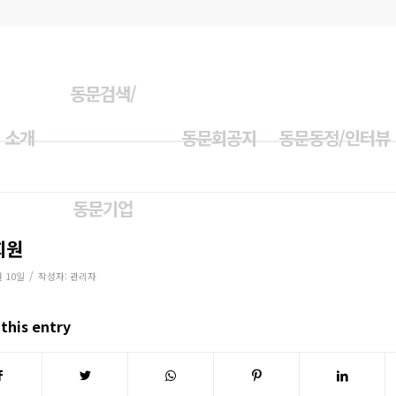
동문검색/
 소개
동문회공지
동문동정/인터뷰
동문기업
회원
/
월 10일
작성자:
관리자
this entry