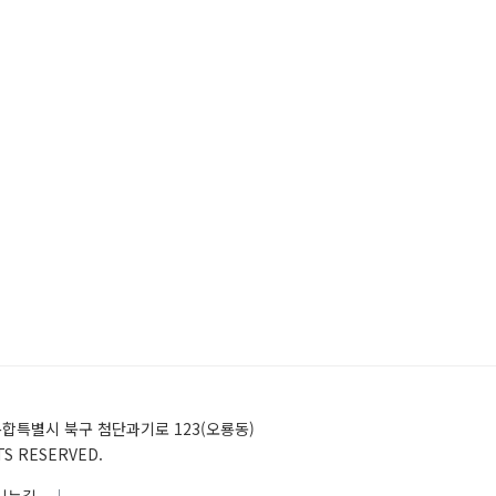
)전남광주통합특별시 북구 첨단과기로 123(오룡동)
HTS RESERVED.