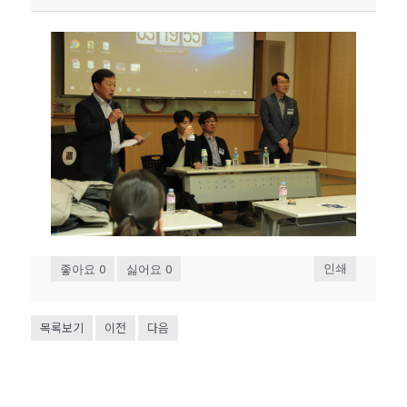
0
0
인쇄
좋아요
싫어요
목록보기
이전
다음